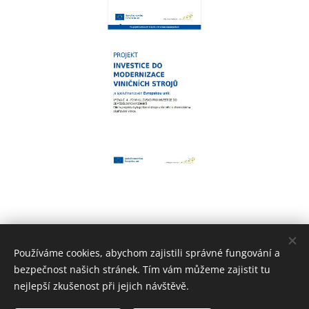
Používáme cookies, abychom zajistili správné fungování a
bezpečnost našich stránek. Tím vám můžeme zajistit tu
nejlepší zkušenost při jejich návštěvě.
www.penzionanne.cz 2025